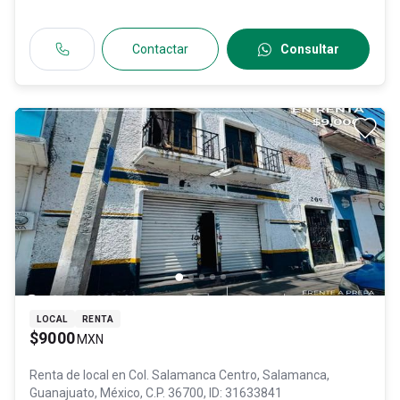
Contactar
Consultar
LOCAL
RENTA
$9000
MXN
Renta de local en
Col. Salamanca Centro,
Salamanca
,
Guanajuato
, México
, C.P. 36700
, ID:
31633841