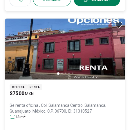
OFICINA
RENTA
$7500
MXN
Se renta oficina
, Col. Salamanca Centro,
Salamanca
,
Guanajuato
, México
, C.P. 36700
, ID:
31310527
2
13
m