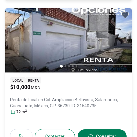
LOCAL
RENTA
$10,000
MXN
Renta de local en
Col. Ampliación Bellavista,
Salamanca
,
Guanajuato
, México
, C.P. 36730
, ID:
31540735
2
72
m
Contactar
Consultar