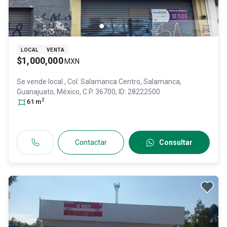
LOCAL
VENTA
$1,000,000
MXN
Se vende local
, Col. Salamanca Centro,
Salamanca
,
Guanajuato
, México
, C.P. 36700
, ID:
28222500
2
61
m
Contactar
Consultar