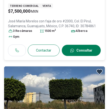
TERRENO COMERCIAL
VENTA
$7,500,000
MXN
José María Morelos con faja de oro #2000, Col. El Pirul,
Salamanca
, Guanajuato
, México
, C.P. 36740
, ID:
30784861
2
3
Recámara
s
1500
m
Alberca
Gym
Contactar
Consultar