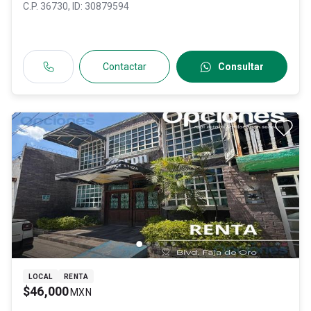
C.P. 36730
, ID:
30879594
Contactar
Consultar
LOCAL
RENTA
$46,000
MXN