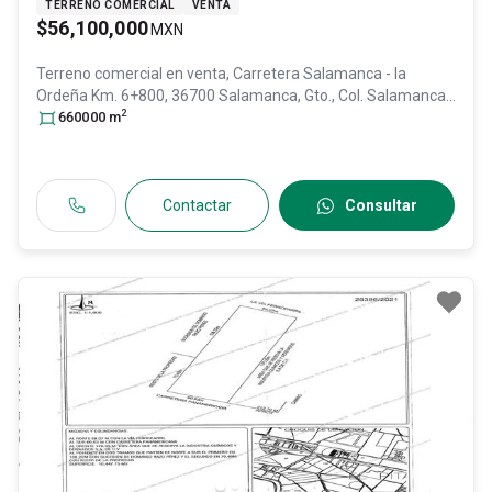
TERRENO COMERCIAL
VENTA
$56,100,000
MXN
Terreno comercial en venta,
Carretera Salamanca - la
Ordeña Km. 6+800, 36700 Salamanca, Gto., Col. Salamanca
2
Centro,
660000
Salamanca
m
, Guanajuato
, México
, C.P. 36700
, ID:
31034290
Contactar
Consultar