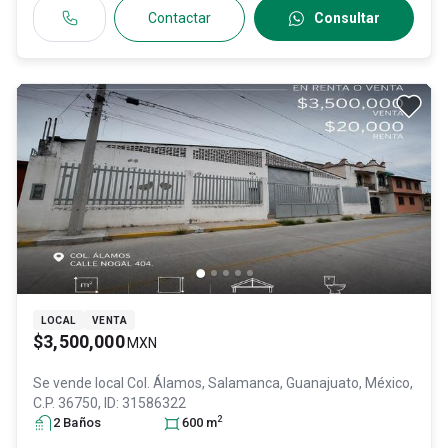
Contactar
Consultar
LOCAL
VENTA
$3,500,000
MXN
Se vende local
Col. Álamos,
Salamanca
, Guanajuato
, México
,
C.P. 36750
, ID:
31586322
2
2
Baño
s
600
m