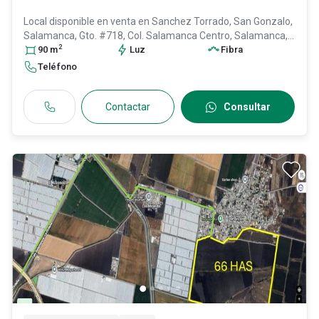
Local disponible en venta en
Sanchez Torrado, San Gonzalo,
Salamanca, Gto. #718, Col. Salamanca Centro,
Salamanca
,
2
Guanajuato
90
m
, México
, C.P. 36700
Luz
, ID:
30600757
Fibra
Teléfono
Contactar
Consultar