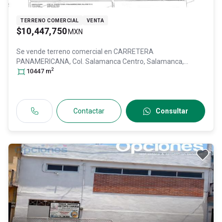
TERRENO COMERCIAL
VENTA
$10,447,750
MXN
Se vende terreno comercial en
CARRETERA
PANAMERICANA, Col. Salamanca Centro,
Salamanca
,
2
Guanajuato
10447
m
, México
, C.P. 36700
, ID:
29306283
Contactar
Consultar