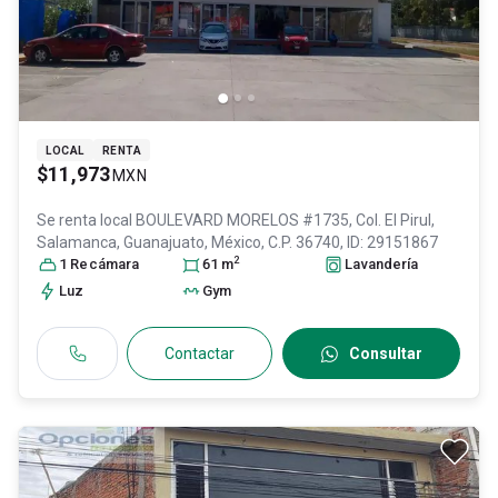
LOCAL
RENTA
$11,973
MXN
Se renta local
BOULEVARD MORELOS #1735, Col. El Pirul,
Salamanca
, Guanajuato
, México
, C.P. 36740
, ID:
29151867
2
1
Recámara
61
m
Lavandería
Luz
Gym
Contactar
Consultar