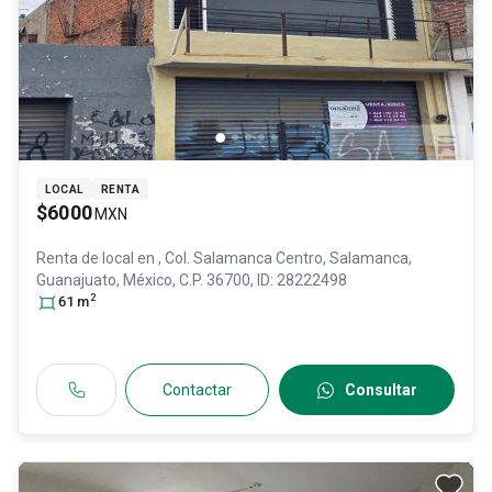
LOCAL
RENTA
$6000
MXN
Renta de local en
, Col. Salamanca Centro,
Salamanca
,
Guanajuato
, México
, C.P. 36700
, ID:
28222498
2
61
m
Contactar
Consultar