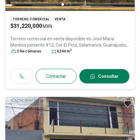
TERRENO COMERCIAL
VENTA
$31,220,000
MXN
Terreno comercial en venta disponible en
José Maria
Morelos poniente #13, Col. El Pirul,
Salamanca
, Guanajuato
,
2
México
2
Recámara
, C.P. 36740
s
, ID:
30728587
6244
m
Contactar
Consultar