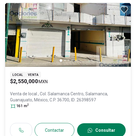
LOCAL
VENTA
$2,550,000
MXN
Venta de local
, Col. Salamanca Centro,
Salamanca
,
Guanajuato
, México
, C.P. 36700
, ID:
26398597
2
161
m
Contactar
Consultar