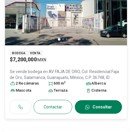
BODEGA
VENTA
$7,200,000
MXN
Se vende bodega en
AV FAJA DE ORO, Col. Residencial Faja
de Oro,
Salamanca
, Guanajuato
, México
, C.P. 36748
, ID:
2
31278092
2
Recámara
s
600
m
Alberca
Mascota
Terraza
Cisterna
Contactar
Consultar