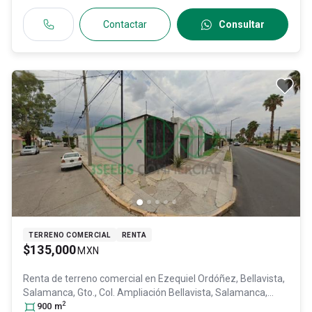
Contactar
Consultar
TERRENO COMERCIAL
RENTA
$135,000
MXN
Renta de terreno comercial en
Ezequiel Ordóñez, Bellavista,
Salamanca, Gto., Col. Ampliación Bellavista,
Salamanca
,
2
Guanajuato
900
m
, México
, C.P. 36730
, ID:
31320901