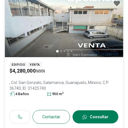
EDIFICIO
VENTA
$4,280,000
MXN
, Col. San Gonzalo,
Salamanca
, Guanajuato
, México
, C.P.
36740
, ID:
31425740
2
4
Baño
s
950
m
Contactar
Consultar