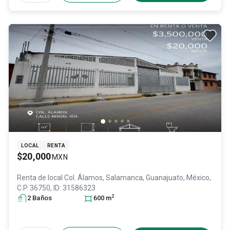
LOCAL
RENTA
$20,000
MXN
Renta de local
Col. Álamos,
Salamanca
, Guanajuato
, México
,
C.P. 36750
, ID:
31586323
2
2
Baño
s
600
m