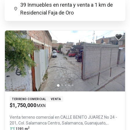
39 Inmuebles en renta y venta a 1 km de
Residencial Faja de Oro
TERRENO COMERCIAL
VENTA
$1,750,000
MXN
Venta terreno comercial en
CALLE BENITO JUAREZ No 24 -
201, Col. Salamanca Centro,
Salamanca
, Guanajuato
,
2
México
1191
, C.P. 36700
m
, ID:
28954866