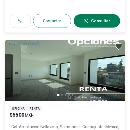
Contactar
Consultar
OFICINA
RENTA
$5500
MXN
, Col. Ampliación Bellavista,
Salamanca
, Guanajuato
, México
,