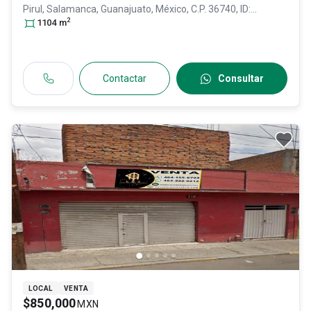
Pirul,
Salamanca
, Guanajuato
, México
, C.P. 36740
, ID:
2
30834661
1104
m
Contactar
Consultar
LOCAL
VENTA
$850,000
MXN