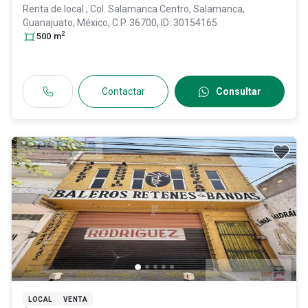
Renta de local
, Col. Salamanca Centro,
Salamanca
,
Guanajuato
, México
, C.P. 36700
, ID:
30154165
2
500
m
Contactar
Consultar
LOCAL
VENTA