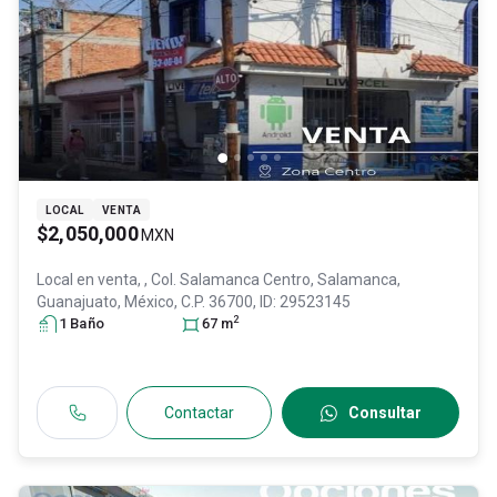
LOCAL
VENTA
$2,050,000
MXN
Local en venta,
, Col. Salamanca Centro,
Salamanca
,
Guanajuato
, México
, C.P. 36700
, ID:
29523145
2
1
Baño
67
m
Contactar
Consultar