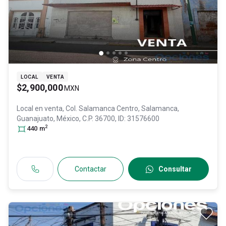
LOCAL
VENTA
$2,900,000
MXN
Local en venta,
Col. Salamanca Centro,
Salamanca
,
Guanajuato
, México
, C.P. 36700
, ID:
31576600
2
440
m
Contactar
Consultar