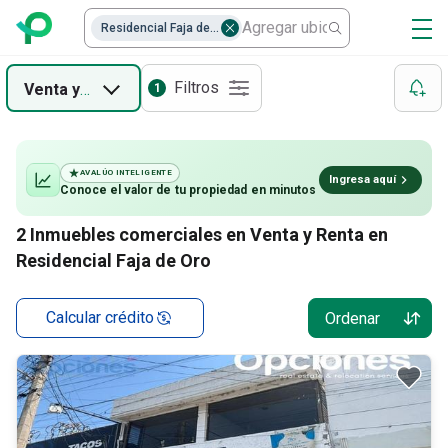
Residencial Faja de Oro
Filtros
Venta
y
Renta
1
AVALÚO INTELIGENTE
Ingresa aquí
Conoce el valor de
tu propiedad
en minutos
2
Inmuebles comerciales en Venta y Renta en
Residencial Faja de Oro
Calcular crédito
Ordenar