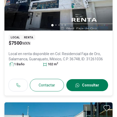
LOCAL
RENTA
$7500
MXN
Local en renta disponible en
Col. Residencial Faja de Oro,
Salamanca
, Guanajuato
, México
, C.P. 36748
, ID:
31261036
2
1
Baño
102
m
Contactar
Consultar