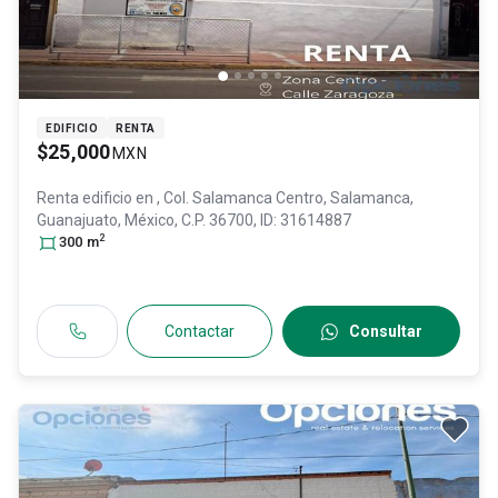
EDIFICIO
RENTA
$25,000
MXN
Renta edificio en
, Col. Salamanca Centro,
Salamanca
,
Guanajuato
, México
, C.P. 36700
, ID:
31614887
2
300
m
Contactar
Consultar