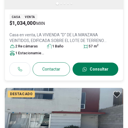
CASA
VENTA
$1,034,000
MXN
Casa en venta,
LA VIVIENDA “D” DE LA MANZANA
VEINTIDOS, EDIFICADA SOBRE EL LOTE DE TERRENO
2
NUMERO TRES DEL CONJUNTO, Col. Los Agaves Tultitlán,
2
Recámara
s
1
Baño
57
m
Tultitlán
, México
, México
, C.P. 54910
, ID:
31599830
1
Estacionamiento
Contactar
Consultar
DESTACADO