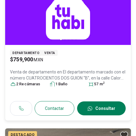
DEPARTAMENTO
VENTA
$759,900
MXN
Venta de departamento en
El departamento marcado con el
número CUATROCIENTOS DOS GUION “B”, en la calle Calor
2
numero treinta , Col. Las Fuentes,
2
Recámara
s
1
Baño
Tultitlán
, México
57
m
, México
,
C.P. 54935
, ID:
31072897
Contactar
Consultar
DESTACADO