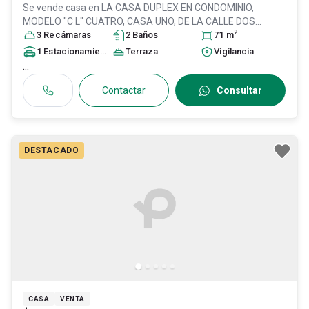
Se vende casa en
LA CASA DUPLEX EN CONDOMINIO,
MODELO "C L" CUATRO, CASA UNO, DE LA CALLE DOS
2
NUMERO SIETE, Y TERRENO, Col. Lomas de Cartagena,
3
Recámara
s
2
Baño
s
71
m
Tultitlán
, México
, México
, C.P. 54958
, ID:
30987417
1
Estacionamiento
Terraza
Vigilancia
...
Contactar
Consultar
DESTACADO
CASA
VENTA