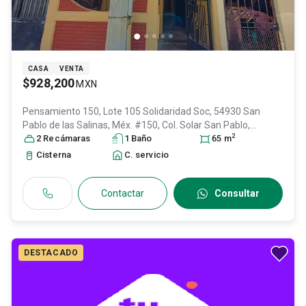
CASA
VENTA
$928,200
MXN
Pensamiento 150, Lote 105 Solidaridad Soc, 54930 San
Pablo de las Salinas, Méx. #150, Col. Solar San Pablo,
2
Tultitlán
2
Recámara
, México
s
, México
1
, C.P. 54930
Baño
, ID:
30996423
65
m
Cisterna
C. servicio
Contactar
Consultar
DESTACADO