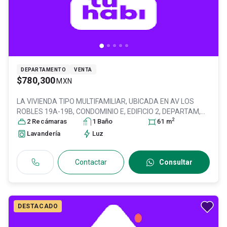
DEPARTAMENTO
VENTA
$780,300
MXN
LA VIVIENDA TIPO MULTIFAMILIAR, UBICADA EN AV LOS
ROBLES 19A-19B, CONDOMINIO E, EDIFICIO 2, DEPARTAM,
2
Col. Unidad Morelos 3ra. Sección,
2
Recámara
s
1
Baño
Tultitlán
, México
61
m
, México
,
C.P. 54935
, ID:
31037847
Lavandería
Luz
Contactar
Consultar
DESTACADO