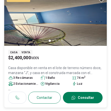
CASA
VENTA
$2,400,000
MXN
Casa disponible en venta en
el lote de terreno número doce,
manzana “J”, y casa en el construida marcada con el
2
número dosciento, Col. Jardines de Tultitlán,
3
Recámara
s
1
Baño
74
Tultitlán
m
,
México
, México
, C.P. 54910
, ID:
30796293
2
Estacionamiento
s
Vigilancia
Luz
...
Contactar
Consultar