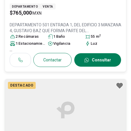
DEPARTAMENTO
VENTA
$765,000
MXN
DEPARTAMENTO 501 ENTRADA 1, DEL EDIFICIO 3 MANZANA
4, GUSTAVO BAZ QUE FORMA PARTE DEL
2
FRACCIONAMIENT, Col. Casitas San Pablo,
2
Recámara
s
1
Baño
Tultitlán
55
m
, México
,
México
, C.P. 54935
, ID:
31004634
1
Estacionamiento
Vigilancia
Luz
...
Contactar
Consultar
DESTACADO