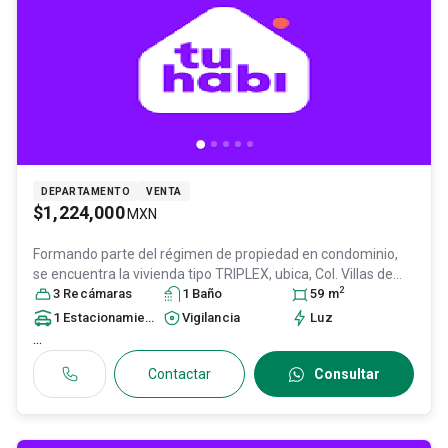
DEPARTAMENTO
VENTA
$1,224,000
MXN
Formando parte del régimen de propiedad en condominio,
se encuentra la vivienda tipo TRIPLEX, ubica, Col. Villas de
2
San José,
3
Recámara
Tultitlán
s
, México
1
Baño
, México
, C.P. 54910
59
, ID:
m
31552026
1
Estacionamiento
Vigilancia
Luz
...
Contactar
Consultar