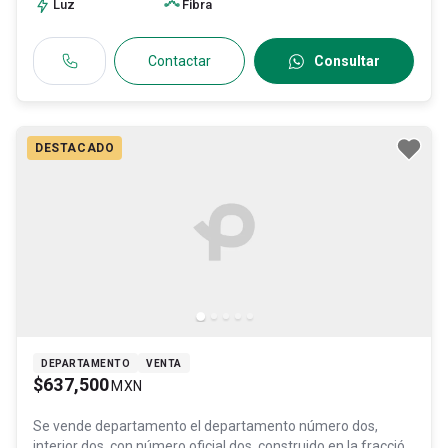
31091865
Luz
Fibra
Contactar
Consultar
DESTACADO
DEPARTAMENTO
VENTA
$637,500
MXN
Se vende departamento
el departamento número dos,
interior dos, con número oficial dos, construido en la fracción