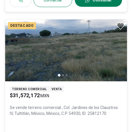
Contactar
Consultar
DESTACADO
TERRENO COMERCIAL
VENTA
$31,572,172
MXN
Se vende terreno comercial
, Col. Jardines de los Claustros
IV,
Tultitlán
, México
, México
, C.P. 54930
, ID:
25812170