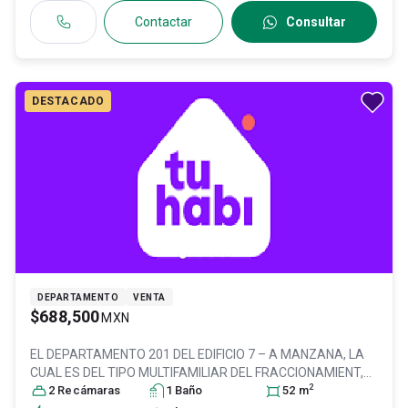
Contactar
Consultar
DESTACADO
DEPARTAMENTO
VENTA
$688,500
MXN
EL DEPARTAMENTO 201 DEL EDIFICIO 7 – A MANZANA, LA
CUAL ES DEL TIPO MULTIFAMILIAR DEL FRACCIONAMIENT,
2
Col. Alborada II,
2
Recámara
s
Tultitlán
1
, México
Baño
, México
, C.P. 54935
52
m
, ID: