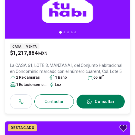
CASA
VENTA
$1,217,864
MXN
La CASA 61, LOTE 3, MANZANA I, del Conjunto Habitacional
en Condominio marcado con el número cuarent, Col. Lote 50
2
D,
Tultitlán
2
Recámara
, México
s
, México
1
Baño
, C.P. 54938
, ID:
31023752
65
m
1
Estacionamiento
Luz
Contactar
Consultar
DESTACADO