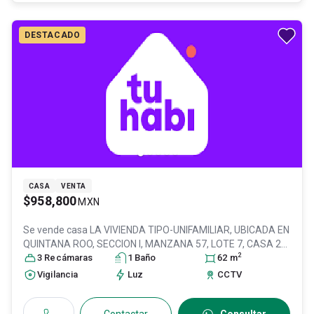
DESTACADO
CASA
VENTA
$958,800
MXN
Se vende casa
LA VIVIENDA TIPO-UNIFAMILIAR, UBICADA EN
QUINTANA ROO, SECCION I, MANZANA 57, LOTE 7, CASA 24,
2
DE C, Col. Central de Abastos,
3
Recámara
s
1
Baño
Tultitlán
, México
62
, México
m
, C.P.
54910
, ID:
31080545
Vigilancia
Luz
CCTV