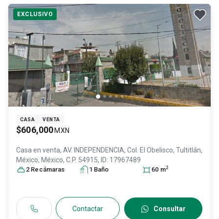
EXCLUSIVO
CASA
VENTA
$606,000
MXN
Casa en venta,
AV. INDEPENDENCIA, Col. El Obelisco,
Tultitlán
,
México
, México
, C.P. 54915
, ID:
17967489
2
2
Recámara
s
1
Baño
60
m
Contactar
Consultar