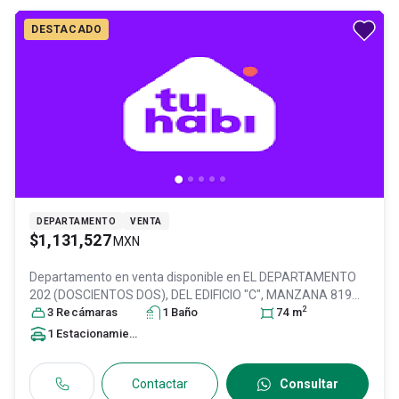
DESTACADO
DEPARTAMENTO
VENTA
$1,131,527
MXN
Departamento en venta disponible en
EL DEPARTAMENTO
202 (DOSCIENTOS DOS), DEL EDIFICIO "C", MANZANA 819
2
(OCHOCIENTOS DIECINUEVE), LOTE C, Col. Unidad Morelos
3
Recámara
s
1
Baño
74
m
3ra. Sección,
Tultitlán
, México
, México
, C.P. 54935
, ID:
1
Estacionamiento
31493821
Contactar
Consultar