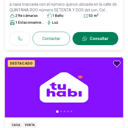
a casa marcada con el número quince ubicada en la calle de
QUINTANA ROO número SETENTA Y DOS del con, Col.
2
Jardines de los Claustros III,
2
Recámara
s
1
Baño
Tultitlán
, México
53
, México
m
, C.P.
54920
, ID:
31598182
1
Estacionamiento
Luz
Contactar
Consultar
DESTACADO
CASA
VENTA