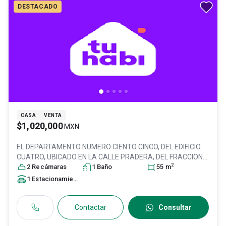
DESTACADO
CASA
VENTA
$1,020,000
MXN
EL DEPARTAMENTO NUMERO CIENTO CINCO, DEL EDIFICIO
CUATRO, UBICADO EN LA CALLE PRADERA, DEL FRACCIONA,
2
Col. San Pablo III-A,
2
Recámara
s
Tultitlán
1
Baño
, México
, México
, C.P. 54932
55
m
, ID:
31450280
1
Estacionamiento
Contactar
Consultar