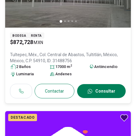
BODEGA
RENTA
$872,728
MXN
Tultepec, Méx., Col. Central de Abastos,
Tultitlán
, México
,
México
, C.P. 54910
, ID:
31488756
2
2
Baño
s
17000
m
Antiincendio
Luminaria
Andenes
Contactar
Consultar
DESTACADO