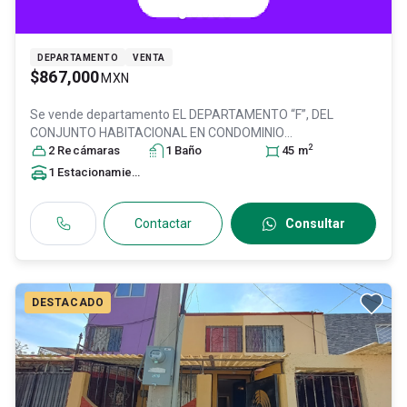
DEPARTAMENTO
VENTA
$867,000
MXN
Se vende departamento
EL DEPARTAMENTO “F”, DEL
CONJUNTO HABITACIONAL EN CONDOMINIO
2
CATASTRALMENTE NUMERO CIENTO TREINTA Y , Col.
2
Recámara
s
1
Baño
45
m
Fuentes del Valle,
Tultitlán
, México
, México
, C.P. 54910
, ID:
1
Estacionamiento
31230885
Contactar
Consultar
DESTACADO