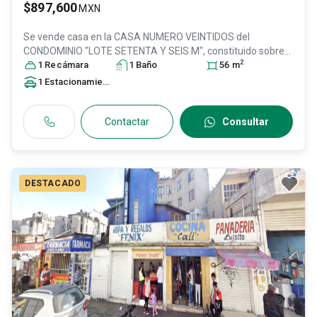
$897,600
MXN
Se vende casa en
la CASA NUMERO VEINTIDOS del
CONDOMINIO "LOTE SETENTA Y SEIS M", constituido sobre
2
el lote de terren, Col. Granjas San Pablo,
1
Recámara
1
Baño
Tultitlán
56
m
, México
,
México
, C.P. 54930
, ID:
31464968
1
Estacionamiento
Contactar
Consultar
DESTACADO