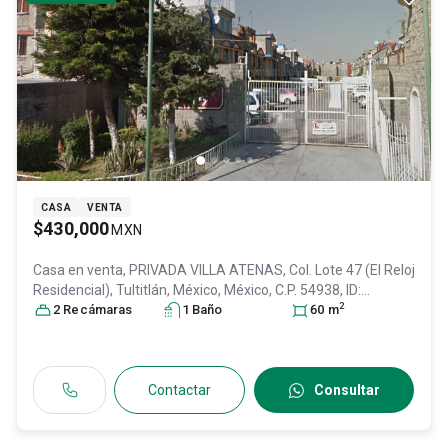
CASA
VENTA
$430,000
MXN
Casa en venta,
PRIVADA VILLA ATENAS, Col. Lote 47 (El Reloj
Residencial),
Tultitlán
, México
, México
, C.P. 54938
, ID:
2
17968634
2
Recámara
s
1
Baño
60
m
Contactar
Consultar