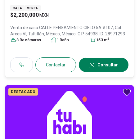
CASA
VENTA
$2,200,000
MXN
Venta de casa
CALLE PENSAMIENTO CIELO 5A #107, Col.
Arcos VI,
Tultitlán
, México
, México
, C.P. 54938
, ID:
28971293
2
3
Recámara
s
1
Baño
153
m
Contactar
Consultar
DESTACADO