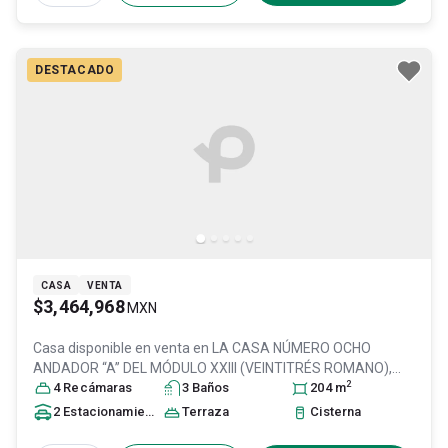
DESTACADO
CASA
VENTA
$3,464,968
MXN
Casa disponible en venta en
LA CASA NÚMERO OCHO
ANDADOR “A” DEL MÓDULO XXIII (VEINTITRÉS ROMANO),
2
DEL CONJUNTO HABITACIONAL EN C, Col. Jardines de los
4
Recámara
s
3
Baño
s
204
m
Claustros I,
Tultitlán
, México
, México
, C.P. 54935
, ID:
2
Estacionamiento
s
Terraza
Cisterna
31577693