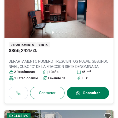
DEPARTAMENTO
VENTA
$866,242
MXN
DEPARTAMENTO NUMERO TRESCIENTOS NUEVE, SEGUNDO
NIVEL, CUBO “C” DE LA FRACCION SIETE DENOMINADA
2
NUBE,, Col. San Pablo de las Salinas,
2
Recámara
s
1
Baño
Tultitlán
46
, México
m
,
México
, C.P. 54930
, ID:
30924717
1
Estacionamiento
Lavandería
Luz
...
Contactar
Consultar
EXCLUSIVO