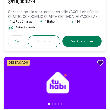
$918,000
MXN
Se vende casa
la casa ubicada en calle YAXCHILAN número
CUATRO, CONDOMINIO CUARTA CERRADA DE YAXCHILAN
2
número DOS,, Col. Ampliación San Pablo de las Salinas,
2
Recámara
s
1
Baño
44
m
Tultitlán
, México
, México
, C.P. 54938
, ID:
31620871
1
Estacionamiento
Contactar
Consultar
DESTACADO