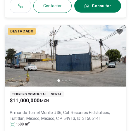
Contactar
Consultar
DESTACADO
TERRENO COMERCIAL
VENTA
$11,000,000
MXN
Armando Tornel Murillo #36, Col. Recursos Hidráulicos,
Tultitlán
, México
, México
, C.P. 54913
, ID:
31505141
2
1588
m