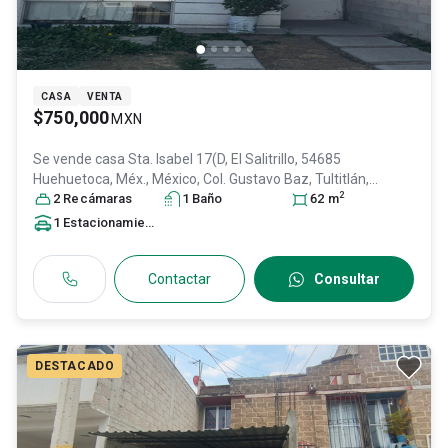
CASA
VENTA
$750,000
MXN
Se vende casa
Sta. Isabel 17(D, El Salitrillo, 54685
Huehuetoca, Méx., México, Col. Gustavo Baz,
Tultitlán
,
2
México
2
Recámara
, México
s
, C.P. 54934
1
Baño
, ID:
31130635
62
m
1
Estacionamiento
Contactar
Consultar
DESTACADO