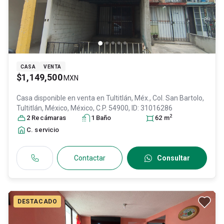
CASA
VENTA
$1,149,500
MXN
Casa disponible en venta en
Tultitlán, Méx., Col. San Bartolo,
Tultitlán
, México
, México
, C.P. 54900
, ID:
31016286
2
2
Recámara
s
1
Baño
62
m
C. servicio
Contactar
Consultar
DESTACADO