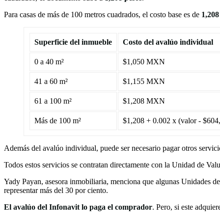
Para casas de más de 100 metros cuadrados, el costo base es de
1,208
Superficie del inmueble
Costo del avalúo individual
0 a 40 m²
$1,050 MXN
41 a 60 m²
$1,155 MXN
61 a 100 m²
$1,208 MXN
Más de 100 m²
$1,208 + 0.002 x (valor - $6
Además del avalúo individual, puede ser necesario pagar otros servic
Todos estos servicios se contratan directamente con la Unidad de Valu
Yady Payan, asesora inmobiliaria, menciona que algunas Unidades de V
representar más del 30 por ciento.
El avalúo del Infonavit lo paga el comprador
. Pero, si este adquie