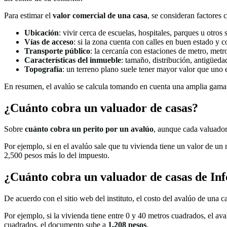
Para estimar el
valor comercial de una casa
, se consideran factores 
Ubicación
: vivir cerca de escuelas, hospitales, parques u otros s
Vías de acceso
: si la zona cuenta con calles en buen estado y co
Transporte público
: la cercanía con estaciones de metro, met
Características del inmueble
: tamaño, distribución, antigüeda
Topografía
: un terreno plano suele tener mayor valor que uno e
En resumen, el avalúo se calcula tomando en cuenta una amplia gama d
¿Cuánto cobra un valuador de casas​?
Sobre
cuánto cobra un perito por un avalúo
, aunque cada valuador
Por ejemplo, si en el avalúo sale que tu vivienda tiene un valor de un 
2,500 pesos más lo del impuesto.
¿Cuánto cobra un valuador de casas de Info
De acuerdo con el sitio web del instituto, el costo del avalúo de una c
Por ejemplo, si la vivienda tiene entre 0 y 40 metros cuadrados, el av
cuadrados, el documento sube a
1,208 pesos
.