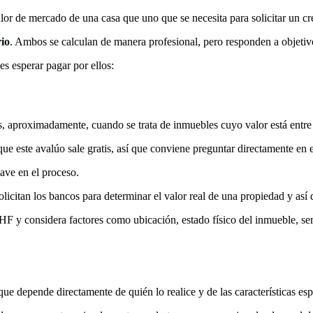
or de mercado de una casa que uno que se necesita para solicitar un cré
io
. Ambos se calculan de manera profesional, pero responden a objetivos 
s esperar pagar por ellos:
os, aproximadamente, cuando se trata de inmuebles cuyo valor está entre 
ue este avalúo sale gratis, así que conviene preguntar directamente en e
lave en el proceso.
solicitan los bancos para determinar el valor real de una propiedad y así
HF y considera factores como ubicación, estado físico del inmueble, ser
e depende directamente de quién lo realice y de las características espe